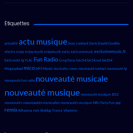
Étiquettes
actu musique
contact
David Guetta
actualité
buzz
Dario
exclusivemusic.fr
electro
enjoy
enjoy-musik
enjoymusik
exclu
exclusivemusic
Fun Radio
loic54
Exclusivité
fg
FLAC
Greg Parys
loic54.net
loicb54
mico
Music
Megaupload
MP3
musicales
news
nouveauté contact
nouveauté fg
nouveauté musicale
nouveauté fun radio
nouveauté musique
nouveauté musique 2012
nouveautés musicales
NRJ
nouveautés
nouveautés musique
Party Fun
pop
remix
Rihanna
rock
Skyblog
Trance
Vitamine