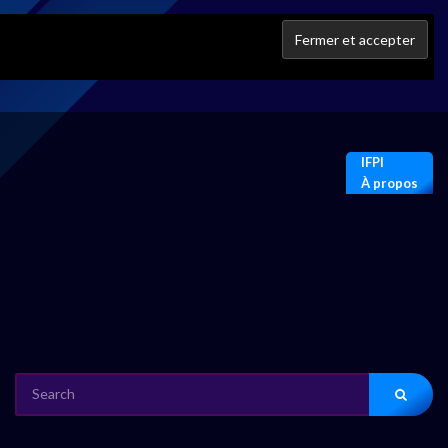
IFPI
À propos
SEARCH
FOR: