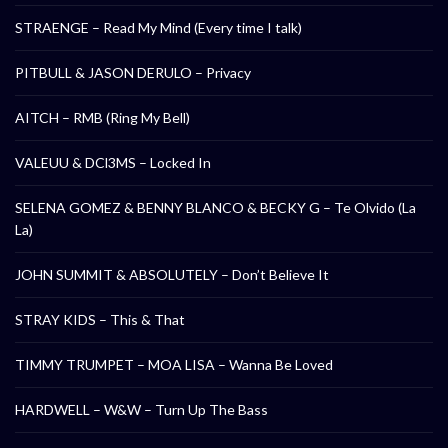
STRAENGE – Read My Mind (Every time I talk)
PITBULL & JASON DERULO – Privacy
AITCH – RMB (Ring My Bell)
VALEUU & DCl3MS – Locked In
SELENA GOMEZ & BENNY BLANCO & BECKY G – Te Olvido (La
La)
JOHN SUMMIT & ABSOLUTELY – Don’t Believe It
STRAY KIDS – This & That
TIMMY TRUMPET – MOA LISA – Wanna Be Loved
HARDWELL – W&W – Turn Up The Bass