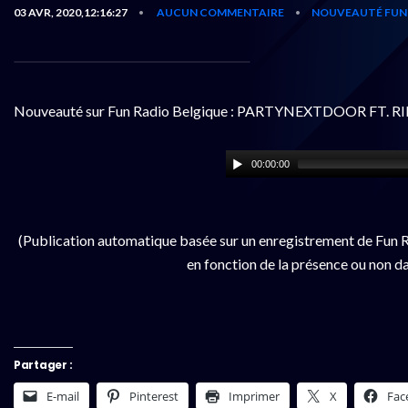
03 AVR, 2020,12:16:27
AUCUN COMMENTAIRE
NOUVEAUTÉ FUN 
•
•
Nouveauté sur Fun Radio Belgique : PARTYNEXTDOOR FT. R
00:00:00
(Publication automatique basée sur un enregistrement de Fun R
en fonction de la présence ou non da
Partager :
E-mail
Pinterest
Imprimer
X
Fac