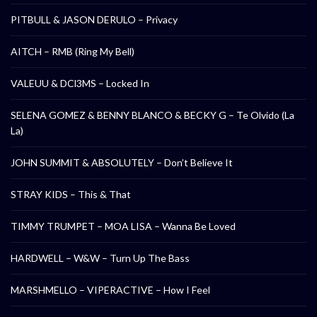
PITBULL & JASON DERULO – Privacy
AITCH – RMB (Ring My Bell)
VALEUU & DCl3MS – Locked In
SELENA GOMEZ & BENNY BLANCO & BECKY G – Te Olvido (La
La)
JOHN SUMMIT & ABSOLUTELY – Don’t Believe It
STRAY KIDS – This & That
TIMMY TRUMPET – MOA LISA – Wanna Be Loved
HARDWELL – W&W – Turn Up The Bass
MARSHMELLO – VIPERACTIVE – How I Feel