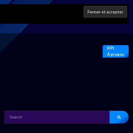
IFPI
À propos
SEARCH
FOR: