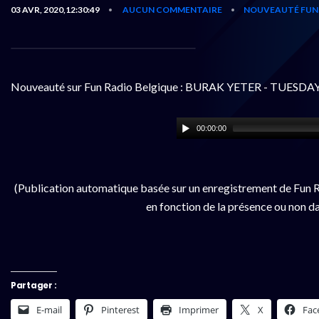
03 AVR, 2020,12:30:49
AUCUN COMMENTAIRE
NOUVEAUTÉ FUN 
•
•
Nouveauté sur Fun Radio Belgique : BURAK YETER - TUESDA
00:00:00
(Publication automatique basée sur un enregistrement de Fun R
en fonction de la présence ou non da
Partager :
E-mail
Pinterest
Imprimer
X
Fac