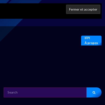
IFPI
À propos
SEARCH
FOR: