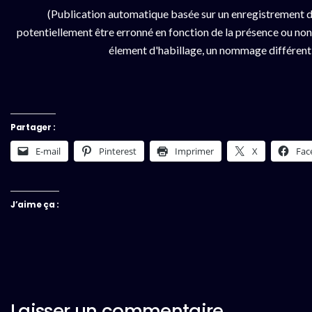
(Publication automatique basée sur un enregistrement d
potentiellement être erronné en fonction de la présence ou non d
élement d'habillage, un nommage différent da
Partager :
E-mail
Pinterest
Imprimer
X
Fac
J’aime ça :
Laisser un commentaire