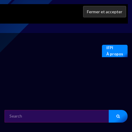
IFPI
À propos
SEARCH
FOR: