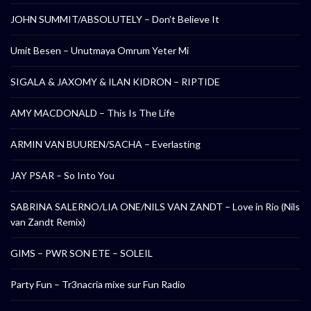
JOHN SUMMIT/ABSOLUTELY – Don’t Believe It
Umit Besen – Unutmaya Omrum Yeter Mi
SIGALA & JAXOMY & ILAN KIDRON – RIPTIDE
AMY MACDONALD – This Is The Life
ARMIN VAN BUUREN/SACHA – Everlasting
JAY PSAR – So Into You
SABRINA SALERNO/LIA ONE/NILS VAN ZANDT – Love in Rio (Nils
van Zandt Remix)
GIMS – PWR SON ETE – SOLEIL
Party Fun – Tr3nacria mixe sur Fun Radio