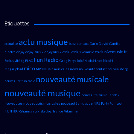
Étiquettes
actu musique
contact
David Guetta
actualité
buzz
Dario
exclusivemusic.fr
electro
enjoy
enjoy-musik
enjoymusik
exclu
exclusivemusic
Fun Radio
loic54
Exclusivité
fg
FLAC
Greg Parys
loic54.net
loicb54
mico
Music
Megaupload
MP3
musicales
news
nouveauté contact
nouveauté fg
nouveauté musicale
nouveauté fun radio
nouveauté musique
nouveauté musique 2012
nouveautés musicales
NRJ
nouveautés
nouveautés musique
Party Fun
pop
remix
Rihanna
rock
Skyblog
Trance
Vitamine