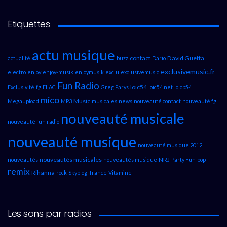
Étiquettes
actu musique
contact
David Guetta
actualité
buzz
Dario
exclusivemusic.fr
electro
enjoy
enjoy-musik
enjoymusik
exclu
exclusivemusic
Fun Radio
loic54
Exclusivité
fg
FLAC
Greg Parys
loic54.net
loicb54
mico
Music
Megaupload
MP3
musicales
news
nouveauté contact
nouveauté fg
nouveauté musicale
nouveauté fun radio
nouveauté musique
nouveauté musique 2012
nouveautés musicales
NRJ
nouveautés
nouveautés musique
Party Fun
pop
remix
Rihanna
rock
Skyblog
Trance
Vitamine
Les sons par radios