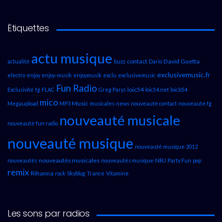
Étiquettes
actu musique
contact
David Guetta
actualité
buzz
Dario
exclusivemusic.fr
electro
enjoy
enjoy-musik
enjoymusik
exclu
exclusivemusic
Fun Radio
loic54
Exclusivité
fg
FLAC
Greg Parys
loic54.net
loicb54
mico
Music
Megaupload
MP3
musicales
news
nouveauté contact
nouveauté fg
nouveauté musicale
nouveauté fun radio
nouveauté musique
nouveauté musique 2012
nouveautés musicales
NRJ
nouveautés
nouveautés musique
Party Fun
pop
remix
Rihanna
rock
Skyblog
Trance
Vitamine
Les sons par radios