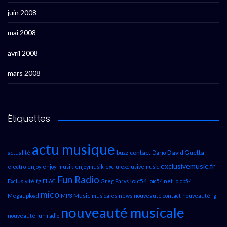
juin 2008
mai 2008
avril 2008
mars 2008
Étiquettes
actu musique
contact
David Guetta
actualité
buzz
Dario
exclusivemusic.fr
electro
enjoy
enjoy-musik
enjoymusik
exclu
exclusivemusic
Fun Radio
loic54
Exclusivité
fg
FLAC
Greg Parys
loic54.net
loicb54
mico
Music
Megaupload
MP3
musicales
news
nouveauté contact
nouveauté fg
nouveauté musicale
nouveauté fun radio