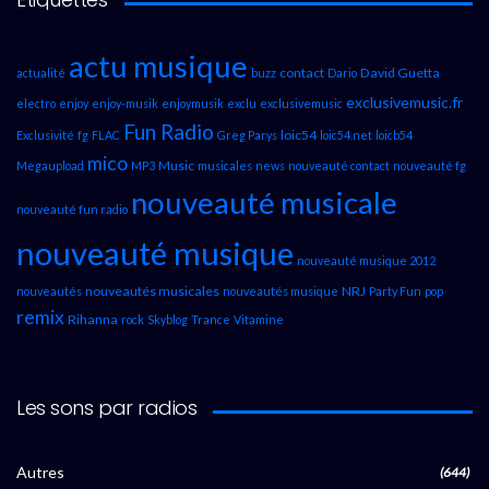
actu musique
contact
David Guetta
actualité
buzz
Dario
exclusivemusic.fr
electro
enjoy
enjoy-musik
enjoymusik
exclu
exclusivemusic
Fun Radio
loic54
Exclusivité
fg
FLAC
Greg Parys
loic54.net
loicb54
mico
Music
Megaupload
MP3
musicales
news
nouveauté contact
nouveauté fg
nouveauté musicale
nouveauté fun radio
nouveauté musique
nouveauté musique 2012
nouveautés musicales
NRJ
nouveautés
nouveautés musique
Party Fun
pop
remix
Rihanna
rock
Skyblog
Trance
Vitamine
Les sons par radios
Autres
(644)