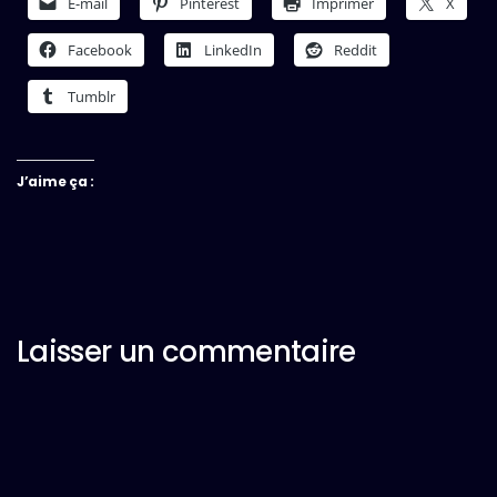
E-mail
Pinterest
Imprimer
X
Facebook
LinkedIn
Reddit
Tumblr
J’aime ça :
Laisser un commentaire