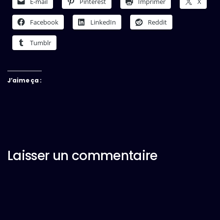
E-mail
Pinterest
Imprimer
X
Facebook
LinkedIn
Reddit
Tumblr
J’aime ça :
Laisser un commentaire