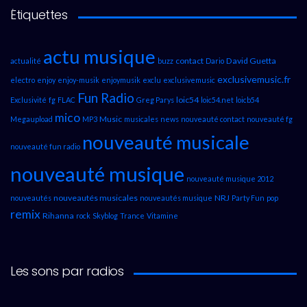
Étiquettes
actu musique
contact
David Guetta
actualité
buzz
Dario
exclusivemusic.fr
electro
enjoy
enjoy-musik
enjoymusik
exclu
exclusivemusic
Fun Radio
loic54
Exclusivité
fg
FLAC
Greg Parys
loic54.net
loicb54
mico
Music
Megaupload
MP3
musicales
news
nouveauté contact
nouveauté fg
nouveauté musicale
nouveauté fun radio
nouveauté musique
nouveauté musique 2012
nouveautés musicales
NRJ
nouveautés
nouveautés musique
Party Fun
pop
remix
Rihanna
rock
Skyblog
Trance
Vitamine
Les sons par radios