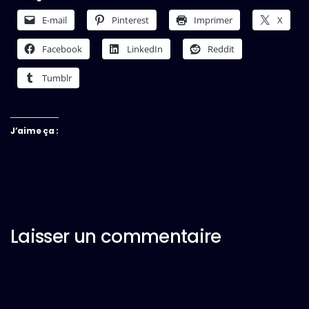
E-mail
Pinterest
Imprimer
X
Facebook
LinkedIn
Reddit
Tumblr
J’aime ça :
Laisser un commentaire