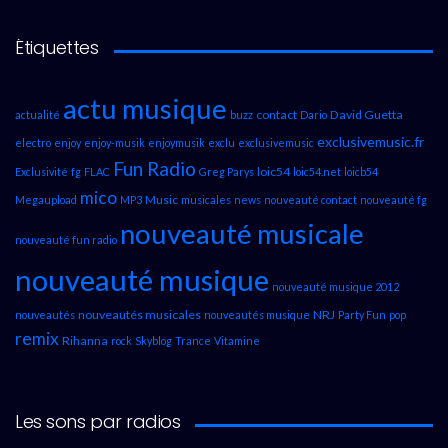
Étiquettes
actu musique
contact
David Guetta
actualité
buzz
Dario
exclusivemusic.fr
electro
enjoy
enjoy-musik
enjoymusik
exclu
exclusivemusic
Fun Radio
loic54
Exclusivité
fg
FLAC
Greg Parys
loic54.net
loicb54
mico
Music
Megaupload
MP3
musicales
news
nouveauté contact
nouveauté fg
nouveauté musicale
nouveauté fun radio
nouveauté musique
nouveauté musique 2012
nouveautés musicales
NRJ
nouveautés
nouveautés musique
Party Fun
pop
remix
Rihanna
rock
Skyblog
Trance
Vitamine
Les sons par radios