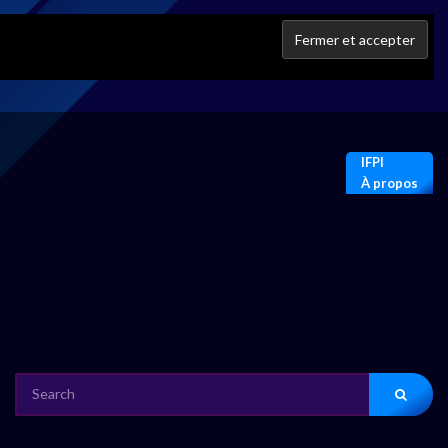
IFPI
À propos
SEARCH
FOR: