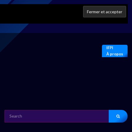
IFPI
À propos
SEARCH
FOR: