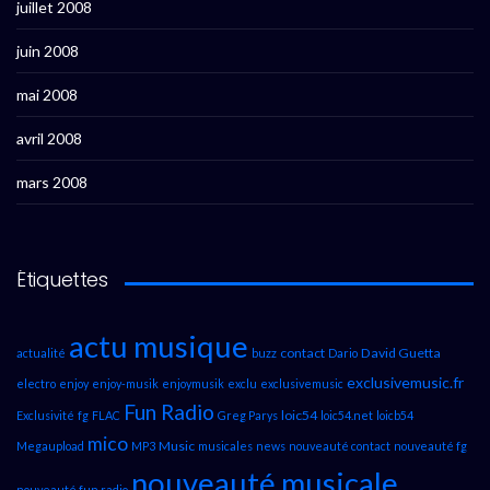
juillet 2008
juin 2008
mai 2008
avril 2008
mars 2008
Étiquettes
actu musique
contact
David Guetta
actualité
buzz
Dario
exclusivemusic.fr
electro
enjoy
enjoy-musik
enjoymusik
exclu
exclusivemusic
Fun Radio
loic54
Exclusivité
fg
FLAC
Greg Parys
loic54.net
loicb54
mico
Music
Megaupload
MP3
musicales
news
nouveauté contact
nouveauté fg
nouveauté musicale
nouveauté fun radio