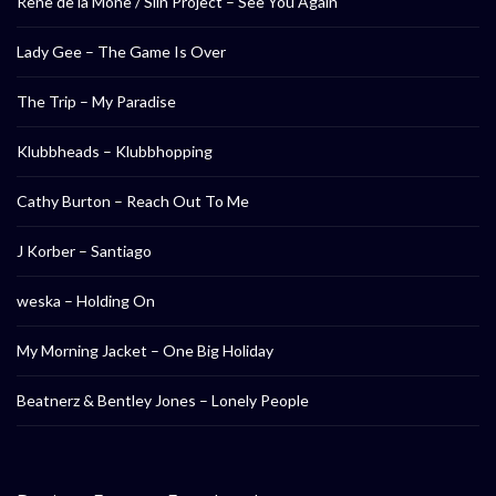
Rene de la Mone / Slin Project – See You Again
Lady Gee – The Game Is Over
The Trip – My Paradise
Klubbheads – Klubbhopping
Cathy Burton – Reach Out To Me
J Korber – Santiago
weska – Holding On
My Morning Jacket – One Big Holiday
Beatnerz & Bentley Jones – Lonely People