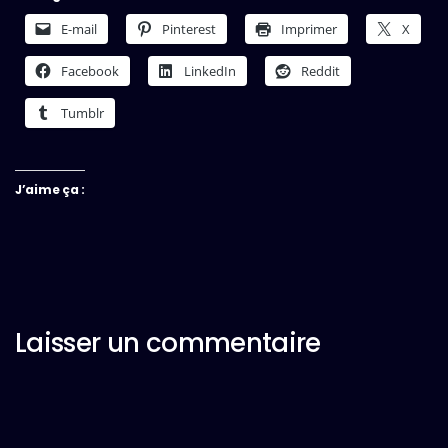
E-mail
Pinterest
Imprimer
X
Facebook
LinkedIn
Reddit
Tumblr
J’aime ça :
Laisser un commentaire