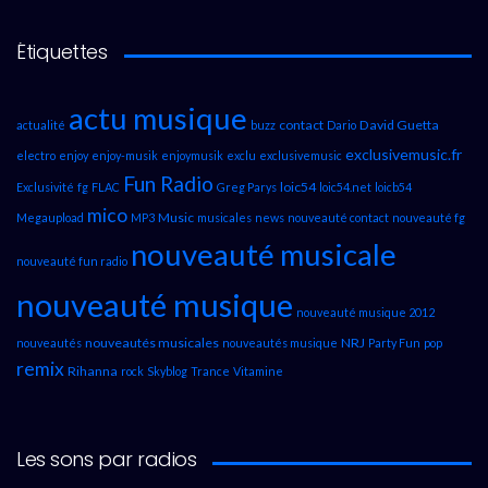
Étiquettes
actu musique
contact
David Guetta
actualité
buzz
Dario
exclusivemusic.fr
electro
enjoy
enjoy-musik
enjoymusik
exclu
exclusivemusic
Fun Radio
loic54
Exclusivité
fg
FLAC
Greg Parys
loic54.net
loicb54
mico
Music
Megaupload
MP3
musicales
news
nouveauté contact
nouveauté fg
nouveauté musicale
nouveauté fun radio
nouveauté musique
nouveauté musique 2012
nouveautés musicales
NRJ
nouveautés
nouveautés musique
Party Fun
pop
remix
Rihanna
rock
Skyblog
Trance
Vitamine
Les sons par radios