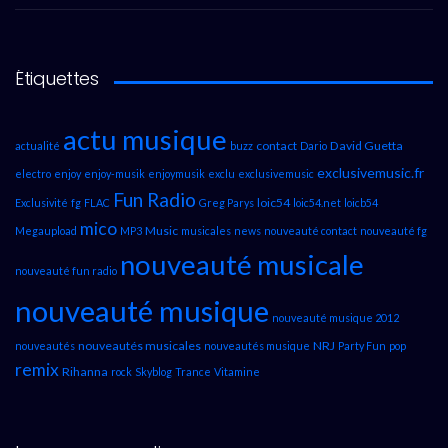
Étiquettes
actu musique
contact
David Guetta
actualité
buzz
Dario
exclusivemusic.fr
electro
enjoy
enjoy-musik
enjoymusik
exclu
exclusivemusic
Fun Radio
loic54
Exclusivité
fg
FLAC
Greg Parys
loic54.net
loicb54
mico
Music
Megaupload
MP3
musicales
news
nouveauté contact
nouveauté fg
nouveauté musicale
nouveauté fun radio
nouveauté musique
nouveauté musique 2012
nouveautés musicales
NRJ
nouveautés
nouveautés musique
Party Fun
pop
remix
Rihanna
rock
Skyblog
Trance
Vitamine