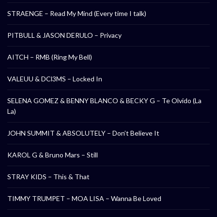
STRAENGE – Read My Mind (Every time I talk)
PITBULL & JASON DERULO – Privacy
AITCH – RMB (Ring My Bell)
VALEUU & DCl3MS – Locked In
SELENA GOMEZ & BENNY BLANCO & BECKY G – Te Olvido (La
La)
JOHN SUMMIT & ABSOLUTELY – Don’t Believe It
KAROL G & Bruno Mars – Still
STRAY KIDS – This & That
TIMMY TRUMPET – MOA LISA – Wanna Be Loved