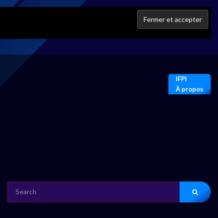
IFPI
À propos
SEARCH
FOR: