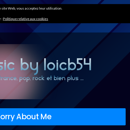
ce site Web, vous acceptez leur utilisation.
 :
Politique relative aux cookies
orry About Me