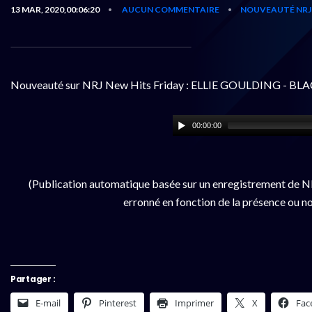
13 MAR, 2020,00:06:20
AUCUN COMMENTAIRE
NOUVEAUTÉ NRJ
•
•
Nouveauté sur NRJ New Hits Friday : ELLIE GOULDING - B
00:00:00
(Publication automatique basée sur un enregistrement de NR
erronné en fonction de la présence ou no
Partager :
E-mail
Pinterest
Imprimer
X
Fac