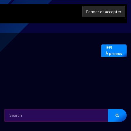
IFPI
À propos
SEARCH
FOR: