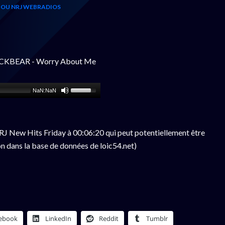
 OU NRJ WEBRADIOS
LACKBEAR - Worry About Me
NaN:NaN
J New Hits Friday à 00:06:20 qui peut potentiellement être
n dans la base de données de loic54.net)
ebook
LinkedIn
Reddit
Tumblr