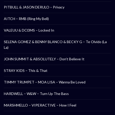
PITBULL & JASON DERULO – Privacy
AITCH – RMB (Ring My Bell)
VALEUU & DCl3MS – Locked In
SELENA GOMEZ & BENNY BLANCO & BECKY G – Te Olvido (La
La)
JOHN SUMMIT & ABSOLUTELY – Don’t Believe It
STRAY KIDS – This & That
TIMMY TRUMPET – MOA LISA – Wanna Be Loved
HARDWELL – W&W – Turn Up The Bass
MARSHMELLO – VIPERACTIVE – How I Feel