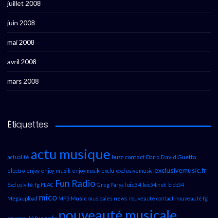
juillet 2008
juin 2008
mai 2008
avril 2008
mars 2008
Étiquettes
actu musique
contact
David Guetta
actualité
buzz
Dario
exclusivemusic.fr
electro
enjoy
enjoy-musik
enjoymusik
exclu
exclusivemusic
Fun Radio
loic54
Exclusivité
fg
FLAC
Greg Parys
loic54.net
loicb54
mico
Music
Megaupload
MP3
musicales
news
nouveauté contact
nouveauté fg
nouveauté musicale
nouveauté fun radio