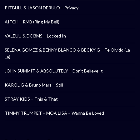
PITBULL & JASON DERULO – Privacy
AITCH – RMB (Ring My Bell)
VALEUU & DCl3MS – Locked In
SELENA GOMEZ & BENNY BLANCO & BECKY G – Te Olvido (La
La)
JOHN SUMMIT & ABSOLUTELY – Don’t Believe It
KAROL G & Bruno Mars – Still
STRAY KIDS – This & That
TIMMY TRUMPET – MOA LISA – Wanna Be Loved