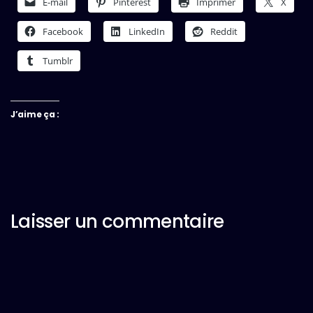
E-mail
Pinterest
Imprimer
X
Facebook
LinkedIn
Reddit
Tumblr
J’aime ça :
Laisser un commentaire