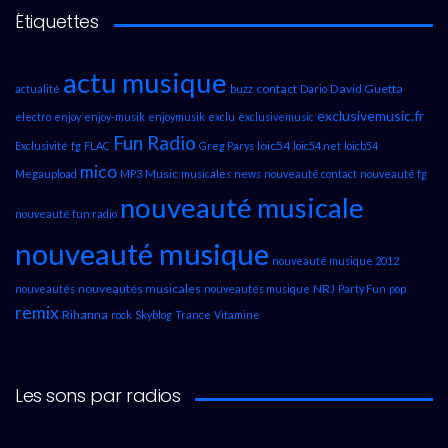
Étiquettes
actu musique
contact
David Guetta
actualité
buzz
Dario
exclusivemusic.fr
electro
enjoy
enjoy-musik
enjoymusik
exclu
exclusivemusic
Fun Radio
loic54
Exclusivité
fg
FLAC
Greg Parys
loic54.net
loicb54
mico
Music
Megaupload
MP3
musicales
news
nouveauté contact
nouveauté fg
nouveauté musicale
nouveauté fun radio
nouveauté musique
nouveauté musique 2012
nouveautés musicales
NRJ
nouveautés
nouveautés musique
Party Fun
pop
remix
Rihanna
rock
Skyblog
Trance
Vitamine
Les sons par radios