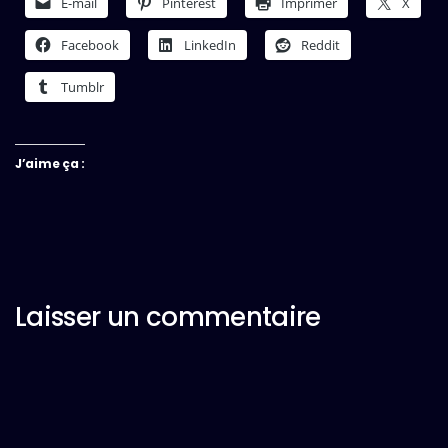
E-mail
Pinterest
Imprimer
X
Facebook
LinkedIn
Reddit
Tumblr
J’aime ça :
Laisser un commentaire