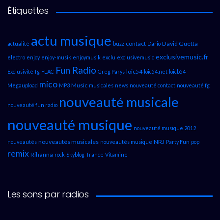
Étiquettes
actu musique
contact
David Guetta
actualité
buzz
Dario
exclusivemusic.fr
electro
enjoy
enjoy-musik
enjoymusik
exclu
exclusivemusic
Fun Radio
loic54
Exclusivité
fg
FLAC
Greg Parys
loic54.net
loicb54
mico
Music
Megaupload
MP3
musicales
news
nouveauté contact
nouveauté fg
nouveauté musicale
nouveauté fun radio
nouveauté musique
nouveauté musique 2012
nouveautés musicales
NRJ
nouveautés
nouveautés musique
Party Fun
pop
remix
Rihanna
rock
Skyblog
Trance
Vitamine
Les sons par radios