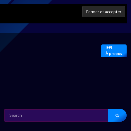
IFPI
À propos
SEARCH
FOR: