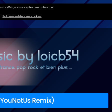
ce site Web, vous acceptez leur utilisation.
 :
Politique relative aux cookies
(YouNotUs Remix)