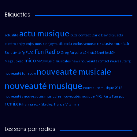
Étiquettes
actu musique
contact
David Guetta
actualité
buzz
Dario
exclusivemusic.fr
electro
enjoy
enjoy-musik
enjoymusik
exclu
exclusivemusic
Fun Radio
loic54
Exclusivité
fg
FLAC
Greg Parys
loic54.net
loicb54
mico
Music
Megaupload
MP3
musicales
news
nouveauté contact
nouveauté fg
nouveauté musicale
nouveauté fun radio
nouveauté musique
nouveauté musique 2012
nouveautés musicales
NRJ
nouveautés
nouveautés musique
Party Fun
pop
remix
Rihanna
rock
Skyblog
Trance
Vitamine
Les sons par radios