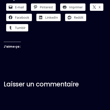
E-mail
Pinterest
Imprimer
X
Facebook
LinkedIn
Reddit
Tumblr
J’aime ça :
Laisser un commentaire