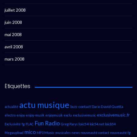
juillet 2008
juin 2008
mai 2008
avril 2008
mars 2008
Étiquettes
actu musique
contact
David Guetta
actualité
buzz
Dario
exclusivemusic.fr
electro
enjoy
enjoy-musik
enjoymusik
exclu
exclusivemusic
Fun Radio
loic54
Exclusivité
fg
FLAC
Greg Parys
loic54.net
loicb54
mico
Music
Megaupload
MP3
musicales
news
nouveauté contact
nouveauté fg