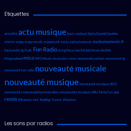
Étiquettes
actu musique
contact
David Guetta
actualité
buzz
Dario
exclusivemusic.fr
electro
enjoy
enjoy-musik
enjoymusik
exclu
exclusivemusic
Fun Radio
loic54
Exclusivité
fg
FLAC
Greg Parys
loic54.net
loicb54
mico
Music
Megaupload
MP3
musicales
news
nouveauté contact
nouveauté fg
nouveauté musicale
nouveauté fun radio
nouveauté musique
nouveauté musique 2012
nouveautés musicales
NRJ
nouveautés
nouveautés musique
Party Fun
pop
remix
Rihanna
rock
Skyblog
Trance
Vitamine
Les sons par radios