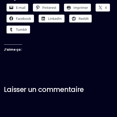
E-mail
Pinterest
Imprimer
X
Facebook
LinkedIn
Reddit
Tumblr
J’aime ça :
Laisser un commentaire