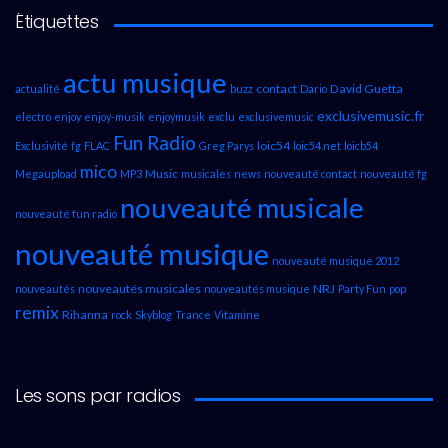
Étiquettes
actu musique
contact
David Guetta
actualité
buzz
Dario
exclusivemusic.fr
electro
enjoy
enjoy-musik
enjoymusik
exclu
exclusivemusic
Fun Radio
loic54
Exclusivité
fg
FLAC
Greg Parys
loic54.net
loicb54
mico
Music
Megaupload
MP3
musicales
news
nouveauté contact
nouveauté fg
nouveauté musicale
nouveauté fun radio
nouveauté musique
nouveauté musique 2012
nouveautés musicales
NRJ
nouveautés
nouveautés musique
Party Fun
pop
remix
Rihanna
rock
Skyblog
Trance
Vitamine
Les sons par radios