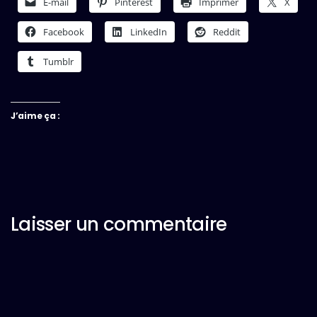
E-mail
Pinterest
Imprimer
X
Facebook
LinkedIn
Reddit
Tumblr
J’aime ça :
Laisser un commentaire