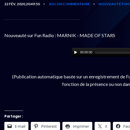
22 FÉV, 2020,20:49:50
AUCUN COMMENTAIRE
NOUVEAUTÉ FUN 
•
•
Nouveauté sur Fun Radio : MARNIK - MADE OF STARS
00:00:00
(Publication automatique basée sur un enregistrement de Fu
fonction de la présence ou non dan
Partager :
E-mail
Pinterest
Imprimer
X
Fac