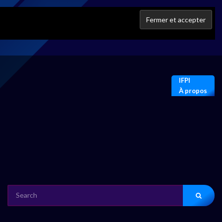
IFPI
À propos
SEARCH
FOR: