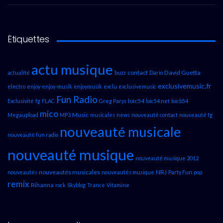
Étiquettes
actu musique
contact
David Guetta
actualité
buzz
Dario
exclusivemusic.fr
electro
enjoy
enjoy-musik
enjoymusik
exclu
exclusivemusic
Fun Radio
loic54
Exclusivité
fg
FLAC
Greg Parys
loic54.net
loicb54
mico
Music
Megaupload
MP3
musicales
news
nouveauté contact
nouveauté fg
nouveauté musicale
nouveauté fun radio
nouveauté musique
nouveauté musique 2012
nouveautés musicales
NRJ
nouveautés
nouveautés musique
Party Fun
pop
remix
Rihanna
rock
Skyblog
Trance
Vitamine