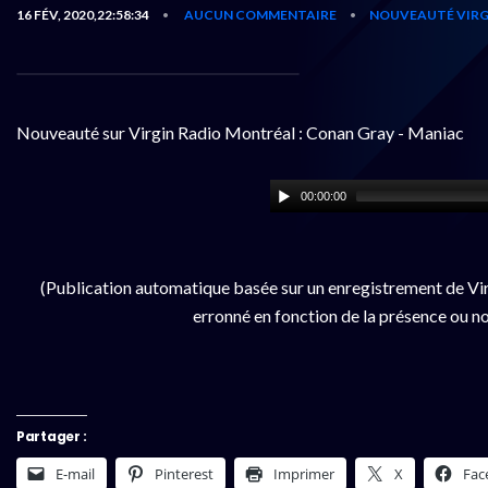
16 FÉV, 2020,22:58:34
AUCUN COMMENTAIRE
NOUVEAUTÉ VIRG
•
•
Nouveauté sur Virgin Radio Montréal : Conan Gray - Maniac
00:00:00
(Publication automatique basée sur un enregistrement de Vir
erronné en fonction de la présence ou no
Partager :
E-mail
Pinterest
Imprimer
X
Fac