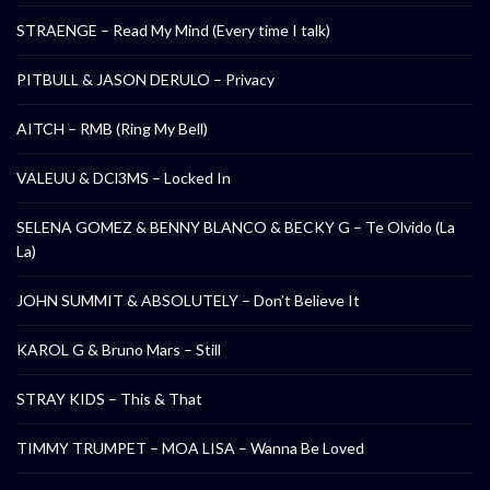
STRAENGE – Read My Mind (Every time I talk)
PITBULL & JASON DERULO – Privacy
AITCH – RMB (Ring My Bell)
VALEUU & DCl3MS – Locked In
SELENA GOMEZ & BENNY BLANCO & BECKY G – Te Olvido (La
La)
JOHN SUMMIT & ABSOLUTELY – Don’t Believe It
KAROL G & Bruno Mars – Still
STRAY KIDS – This & That
TIMMY TRUMPET – MOA LISA – Wanna Be Loved