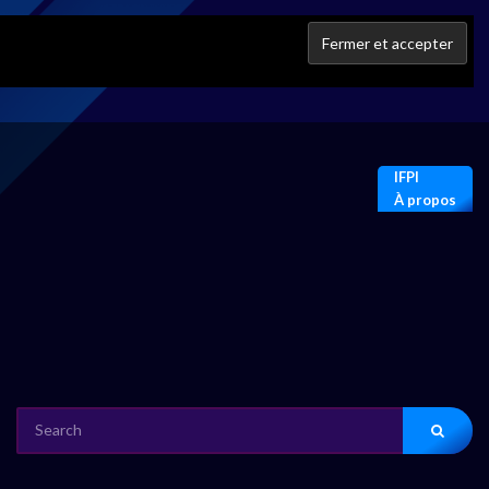
IFPI
À propos
SEARCH
FOR: