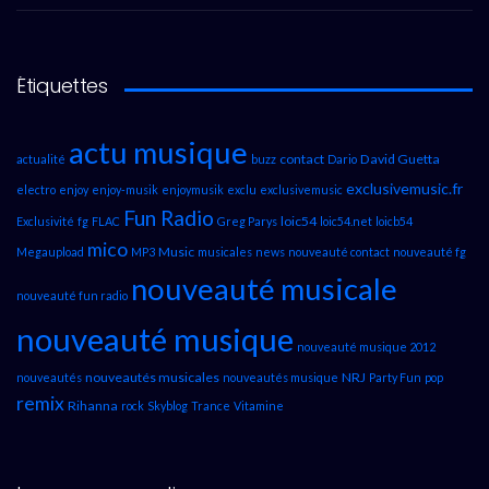
Étiquettes
actu musique
contact
David Guetta
actualité
buzz
Dario
exclusivemusic.fr
electro
enjoy
enjoy-musik
enjoymusik
exclu
exclusivemusic
Fun Radio
loic54
Exclusivité
fg
FLAC
Greg Parys
loic54.net
loicb54
mico
Music
Megaupload
MP3
musicales
news
nouveauté contact
nouveauté fg
nouveauté musicale
nouveauté fun radio
nouveauté musique
nouveauté musique 2012
nouveautés musicales
NRJ
nouveautés
nouveautés musique
Party Fun
pop
remix
Rihanna
rock
Skyblog
Trance
Vitamine