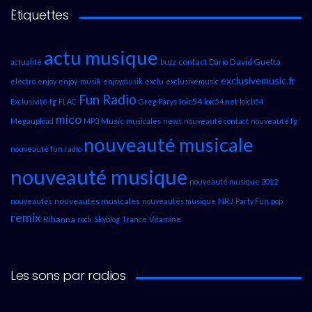
Étiquettes
actu musique
contact
David Guetta
actualité
buzz
Dario
exclusivemusic.fr
electro
enjoy
enjoy-musik
enjoymusik
exclu
exclusivemusic
Fun Radio
loic54
Exclusivité
fg
FLAC
Greg Parys
loic54.net
loicb54
mico
Music
Megaupload
MP3
musicales
news
nouveauté contact
nouveauté fg
nouveauté musicale
nouveauté fun radio
nouveauté musique
nouveauté musique 2012
nouveautés musicales
NRJ
nouveautés
nouveautés musique
Party Fun
pop
remix
Rihanna
rock
Skyblog
Trance
Vitamine
Les sons par radios