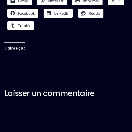
E-mail
Pinterest
Imprimer
X
Facebook
LinkedIn
Reddit
Tumblr
J’aime ça :
Laisser un commentaire