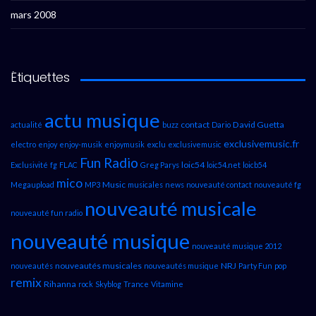
mars 2008
Étiquettes
actu musique
contact
David Guetta
actualité
buzz
Dario
exclusivemusic.fr
electro
enjoy
enjoy-musik
enjoymusik
exclu
exclusivemusic
Fun Radio
loic54
Exclusivité
fg
FLAC
Greg Parys
loic54.net
loicb54
mico
Music
Megaupload
MP3
musicales
news
nouveauté contact
nouveauté fg
nouveauté musicale
nouveauté fun radio
nouveauté musique
nouveauté musique 2012
nouveautés musicales
NRJ
nouveautés
nouveautés musique
Party Fun
pop
remix
Rihanna
rock
Skyblog
Trance
Vitamine