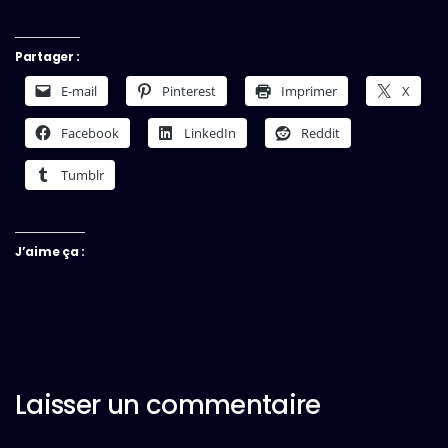
Partager :
E-mail
Pinterest
Imprimer
X
Facebook
LinkedIn
Reddit
Tumblr
J’aime ça :
Laisser un commentaire