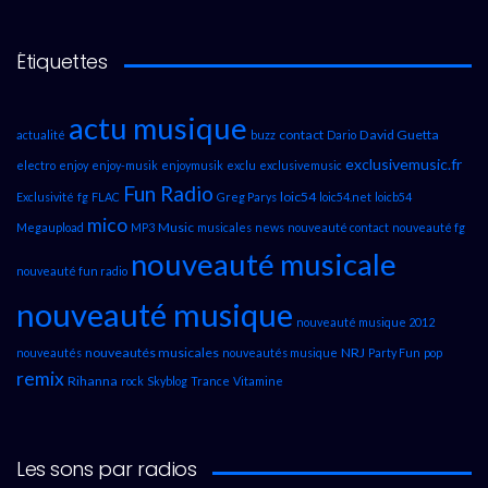
Étiquettes
actu musique
contact
David Guetta
actualité
buzz
Dario
exclusivemusic.fr
electro
enjoy
enjoy-musik
enjoymusik
exclu
exclusivemusic
Fun Radio
loic54
Exclusivité
fg
FLAC
Greg Parys
loic54.net
loicb54
mico
Music
Megaupload
MP3
musicales
news
nouveauté contact
nouveauté fg
nouveauté musicale
nouveauté fun radio
nouveauté musique
nouveauté musique 2012
nouveautés musicales
NRJ
nouveautés
nouveautés musique
Party Fun
pop
remix
Rihanna
rock
Skyblog
Trance
Vitamine
Les sons par radios