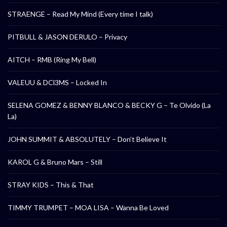
STRAENGE – Read My Mind (Every time I talk)
PITBULL & JASON DERULO – Privacy
AITCH – RMB (Ring My Bell)
VALEUU & DCl3MS – Locked In
SELENA GOMEZ & BENNY BLANCO & BECKY G – Te Olvido (La
La)
JOHN SUMMIT & ABSOLUTELY – Don’t Believe It
KAROL G & Bruno Mars – Still
STRAY KIDS – This & That
TIMMY TRUMPET – MOA LISA – Wanna Be Loved