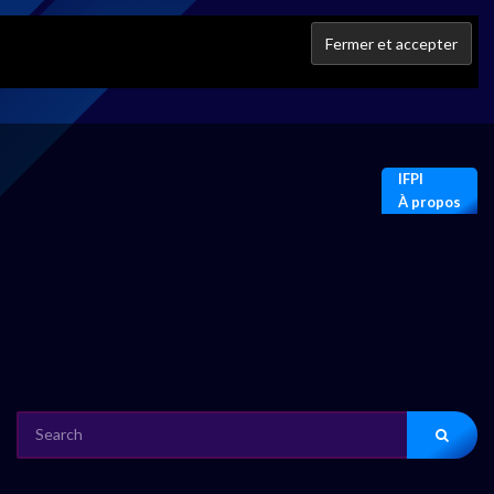
IFPI
À propos
SEARCH
FOR: