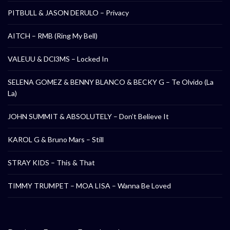
PITBULL & JASON DERULO – Privacy
AITCH – RMB (Ring My Bell)
VALEUU & DCl3MS – Locked In
SELENA GOMEZ & BENNY BLANCO & BECKY G – Te Olvido (La
La)
JOHN SUMMIT & ABSOLUTELY – Don’t Believe It
KAROL G & Bruno Mars – Still
STRAY KIDS – This & That
TIMMY TRUMPET – MOA LISA – Wanna Be Loved