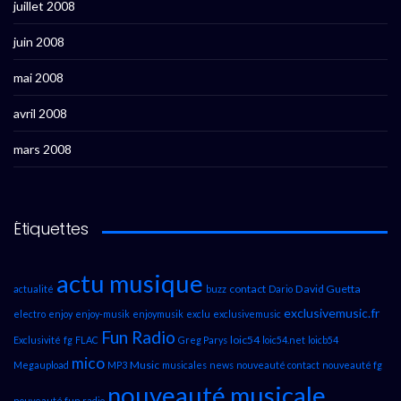
juillet 2008
juin 2008
mai 2008
avril 2008
mars 2008
Étiquettes
actu musique
contact
David Guetta
actualité
buzz
Dario
exclusivemusic.fr
electro
enjoy
enjoy-musik
enjoymusik
exclu
exclusivemusic
Fun Radio
loic54
Exclusivité
fg
FLAC
Greg Parys
loic54.net
loicb54
mico
Music
Megaupload
MP3
musicales
news
nouveauté contact
nouveauté fg
nouveauté musicale
nouveauté fun radio