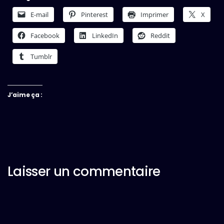
E-mail
Pinterest
Imprimer
X
Facebook
LinkedIn
Reddit
Tumblr
J’aime ça :
Laisser un commentaire