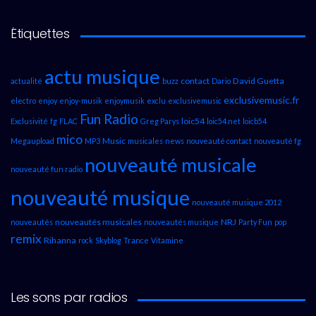
Étiquettes
actu musique
contact
David Guetta
actualité
buzz
Dario
exclusivemusic.fr
electro
enjoy
enjoy-musik
enjoymusik
exclu
exclusivemusic
Fun Radio
loic54
Exclusivité
fg
FLAC
Greg Parys
loic54.net
loicb54
mico
Music
Megaupload
MP3
musicales
news
nouveauté contact
nouveauté fg
nouveauté musicale
nouveauté fun radio
nouveauté musique
nouveauté musique 2012
nouveautés musicales
NRJ
nouveautés
nouveautés musique
Party Fun
pop
remix
Rihanna
rock
Skyblog
Trance
Vitamine
Les sons par radios