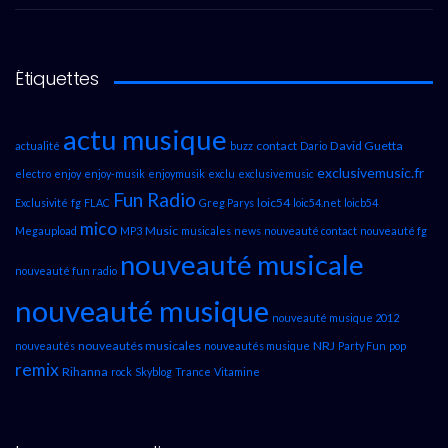
Étiquettes
actu musique
contact
David Guetta
actualité
buzz
Dario
exclusivemusic.fr
electro
enjoy
enjoy-musik
enjoymusik
exclu
exclusivemusic
Fun Radio
loic54
Exclusivité
fg
FLAC
Greg Parys
loic54.net
loicb54
mico
Music
Megaupload
MP3
musicales
news
nouveauté contact
nouveauté fg
nouveauté musicale
nouveauté fun radio
nouveauté musique
nouveauté musique 2012
nouveautés musicales
NRJ
nouveautés
nouveautés musique
Party Fun
pop
remix
Rihanna
rock
Skyblog
Trance
Vitamine