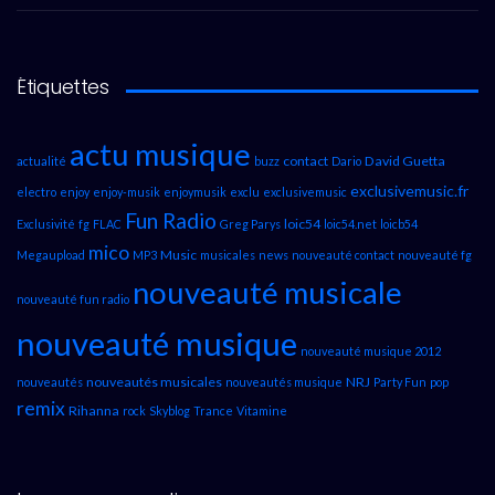
Étiquettes
actu musique
contact
David Guetta
actualité
buzz
Dario
exclusivemusic.fr
electro
enjoy
enjoy-musik
enjoymusik
exclu
exclusivemusic
Fun Radio
loic54
Exclusivité
fg
FLAC
Greg Parys
loic54.net
loicb54
mico
Music
Megaupload
MP3
musicales
news
nouveauté contact
nouveauté fg
nouveauté musicale
nouveauté fun radio
nouveauté musique
nouveauté musique 2012
nouveautés musicales
NRJ
nouveautés
nouveautés musique
Party Fun
pop
remix
Rihanna
rock
Skyblog
Trance
Vitamine