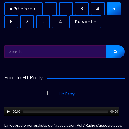
« Précédent
1
…
3
4
5
6
7
…
14
Suivant »
SEARCH
FOR:
Ecoute Hit Party
00:00
00:00
La webradio généraliste de l’association Puls’Radio s’associe avec