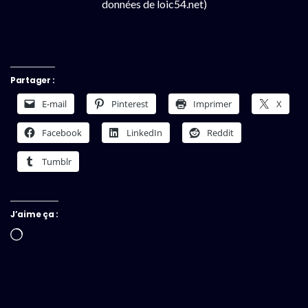
données de loic54.net)
Partager :
E-mail
Pinterest
Imprimer
X
Facebook
LinkedIn
Reddit
Tumblr
J’aime ça :
Chargement…