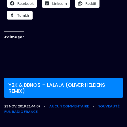
Facebook
LinkedIn
Reddit
Tumblr
J’aime ça :
Y2K & BBNO$ – LALALA (OLIVER HELDENS
REMIX)
23 NOV, 2019,21:44:09
AUCUN COMMENTAIRE
NOUVEAUTÉ
•
•
FUN RADIO FRANCE