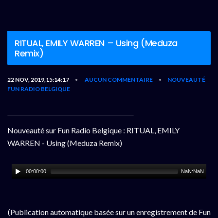
RITUAL, EMILY WARREN – Using (Meduza
Remix)
22 NOV, 2019,15:14:17
AUCUN COMMENTAIRE
NOUVEAUTÉ
•
•
FUN RADIO BELGIQUE
Nouveauté sur Fun Radio Belgique : RITUAL, EMILY
WARREN - Using (Meduza Remix)
00:00:00
NaN:NaN
(Publication automatique basée sur un enregistrement de Fun