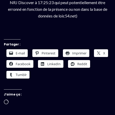
NRJ Discover à 17:25:23 qui peut potentiellement être
erronné en fonction de la présence ou non dans la base de
données de loic54.net)
Partager :
E-mail
Pinterest
Imprimer
X
Facebook
LinkedIn
Reddit
Tumblr
J’aime ça :
Chargement…