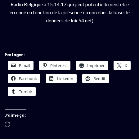
Radio Belgique à 15:14:17 qui peut potentiellement être
erronné en fonction de la présence ou non dans la base de
données de loic54.net)
Partager :
E-mail
Pinterest
Imprimer
X
Facebook
LinkedIn
Reddit
Tumblr
J’aime ça :
Chargement…