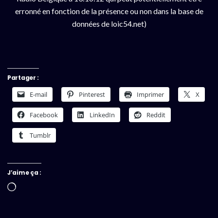
erronné en fonction de la présence ou non dans la base de
données de loic54.net)
Partager :
E-mail
Pinterest
Imprimer
X
Facebook
LinkedIn
Reddit
Tumblr
J’aime ça :
Chargement…