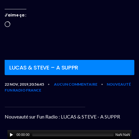
J’aime ça :
Chargement…
LUCAS & STEVE – A SUPPR
22 NOV, 2019,20:56:45
AUCUN COMMENTAIRE
NOUVEAUTÉ
•
•
FUN RADIO FRANCE
Nouveauté sur Fun Radio : LUCAS & STEVE - A SUPPR
00:00:00
NaN:NaN