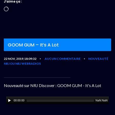
J’aime ça :
Chargement…
GOOM GUM – It’s A Lot
22 NOV, 2019,18:09:32
AUCUN COMMENTAIRE
NOUVEAUTÉ
•
•
NRJ OU NRJ WEBRADIOS
Nouveauté sur NRJ Discover : GOOM GUM - It's A Lot
00:00:00
NaN:NaN