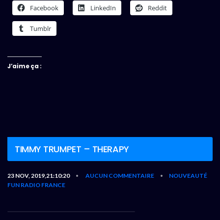
Facebook
LinkedIn
Reddit
Tumblr
J’aime ça :
TIMMY TRUMPET – THERAPY
23 NOV, 2019,21:10:20
AUCUN COMMENTAIRE
NOUVEAUTÉ
•
•
FUN RADIO FRANCE