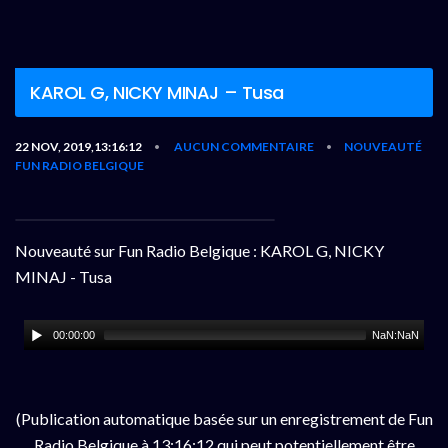
KAROL G, NICKY MINAJ – Tusa
22 NOV, 2019,13:16:12
AUCUN COMMENTAIRE
NOUVEAUTÉ
•
•
FUN RADIO BELGIQUE
Nouveauté sur Fun Radio Belgique : KAROL G, NICKY
MINAJ - Tusa
00:00:00
NaN:NaN
(Publication automatique basée sur un enregistrement de Fun
Radio Belgique à 13:16:12 qui peut potentiellement être