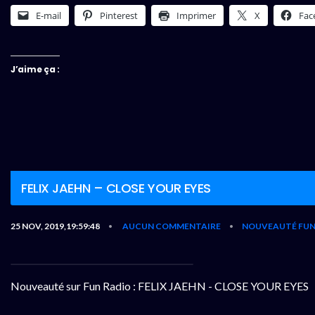
E-mail
Pinterest
Imprimer
X
Fac
J’aime ça :
FELIX JAEHN – CLOSE YOUR EYES
25 NOV, 2019,19:59:48
AUCUN COMMENTAIRE
NOUVEAUTÉ FUN
•
•
Nouveauté sur Fun Radio : FELIX JAEHN - CLOSE YOUR EYES