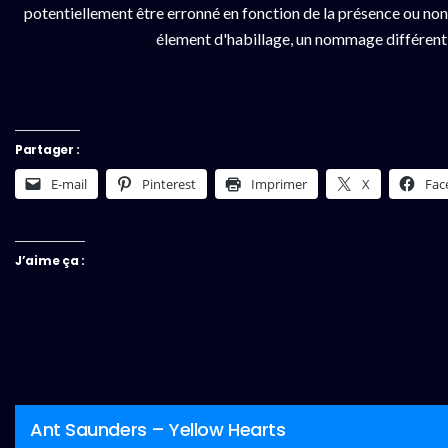
potentiellement être erronné en fonction de la présence ou non d
élement d'habillage, un nommage différent da
Partager :
E-mail
Pinterest
Imprimer
X
Fac
J’aime ça :
Ant Saunders – Yellow Hearts