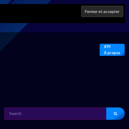
IFPI
À propos
SEARCH
FOR: