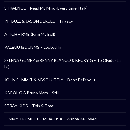
STRAENGE – Read My Mind (Every time I talk)
PITBULL & JASON DERULO – Privacy
AITCH – RMB (Ring My Bell)
VALEUU & DCl3MS – Locked In
SELENA GOMEZ & BENNY BLANCO & BECKY G – Te Olvido (La
La)
JOHN SUMMIT & ABSOLUTELY – Don’t Believe It
KAROL G & Bruno Mars – Still
STRAY KIDS – This & That
TIMMY TRUMPET – MOA LISA – Wanna Be Loved