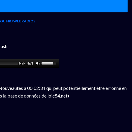
 OU NRJ WEBRADIOS
rush
NaN:NaN
ouveautes à 00:02:34 qui peut potentiellement être erronné en
s la base de données de loic54.net)