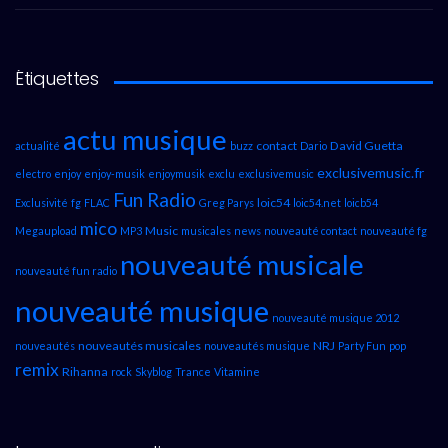
Étiquettes
actu musique
contact
David Guetta
actualité
buzz
Dario
exclusivemusic.fr
electro
enjoy
enjoy-musik
enjoymusik
exclu
exclusivemusic
Fun Radio
loic54
Exclusivité
fg
FLAC
Greg Parys
loic54.net
loicb54
mico
Music
Megaupload
MP3
musicales
news
nouveauté contact
nouveauté fg
nouveauté musicale
nouveauté fun radio
nouveauté musique
nouveauté musique 2012
nouveautés musicales
NRJ
nouveautés
nouveautés musique
Party Fun
pop
remix
Rihanna
rock
Skyblog
Trance
Vitamine