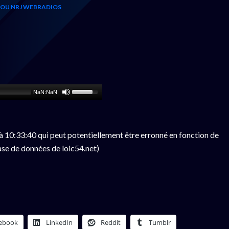
 OU NRJ WEBRADIOS
NaN:NaN
 10:33:40 qui peut potentiellement être erronné en fonction de
ase de données de loic54.net)
ebook
LinkedIn
Reddit
Tumblr