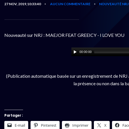
27 NOV, 2019,10:33:40
AUCUN COMMENTAIRE
NOUVEAUTÉ NRJ
•
•
Nouveauté sur NRJ : MAEJOR FEAT GREEICY - I LOVE YOU
00:00:00
(Publication automatique basée sur un enregistrement de NRJ à
la présence ou non dans la b
Partager :
E-mail
Pinterest
Imprimer
X
Fac