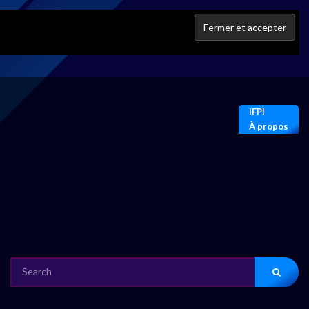
IFPI
À propos
SEARCH
FOR: