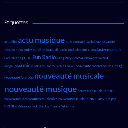
Étiquettes
actu musique
contact
David Guetta
actualité
buzz
Dario
exclusivemusic.fr
electro
enjoy
enjoy-musik
enjoymusik
exclu
exclusivemusic
Fun Radio
loic54
Exclusivité
fg
FLAC
Greg Parys
loic54.net
loicb54
mico
Music
Megaupload
MP3
musicales
news
nouveauté contact
nouveauté fg
nouveauté musicale
nouveauté fun radio
nouveauté musique
nouveauté musique 2012
nouveautés musicales
NRJ
nouveautés
nouveautés musique
Party Fun
pop
remix
Rihanna
rock
Skyblog
Trance
Vitamine