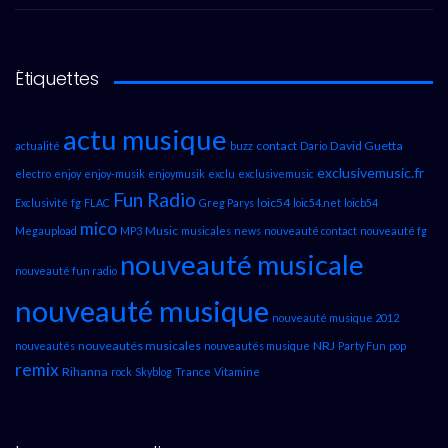
Étiquettes
actu musique
contact
David Guetta
actualité
buzz
Dario
exclusivemusic.fr
electro
enjoy
enjoy-musik
enjoymusik
exclu
exclusivemusic
Fun Radio
loic54
Exclusivité
fg
FLAC
Greg Parys
loic54.net
loicb54
mico
Music
Megaupload
MP3
musicales
news
nouveauté contact
nouveauté fg
nouveauté musicale
nouveauté fun radio
nouveauté musique
nouveauté musique 2012
nouveautés musicales
NRJ
nouveautés
nouveautés musique
Party Fun
pop
remix
Rihanna
rock
Skyblog
Trance
Vitamine