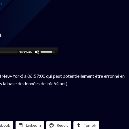
0
t
NaN:NaN
(New-York) à 06:57:00 qui peut potentiellement être erronné en
s la base de données de loic54.net)
ebook
LinkedIn
Reddit
Tumblr