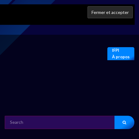
IFPI
À propos
SEARCH
FOR: