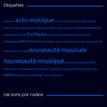
Étiquettes
actu musique
contact
David Guetta
actualité
buzz
Dario
exclusivemusic.fr
electro
enjoy
enjoy-musik
enjoymusik
exclu
exclusivemusic
Fun Radio
loic54
Exclusivité
fg
FLAC
Greg Parys
loic54.net
loicb54
mico
Music
Megaupload
MP3
musicales
news
nouveauté contact
nouveauté fg
nouveauté musicale
nouveauté fun radio
nouveauté musique
nouveauté musique 2012
nouveautés musicales
NRJ
nouveautés
nouveautés musique
Party Fun
pop
remix
Rihanna
rock
Skyblog
Trance
Vitamine
Les sons par radios