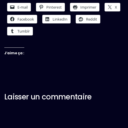
E-mail
Pinterest
Imprimer
X
Facebook
LinkedIn
Reddit
Tumblr
J’aime ça :
Laisser un commentaire