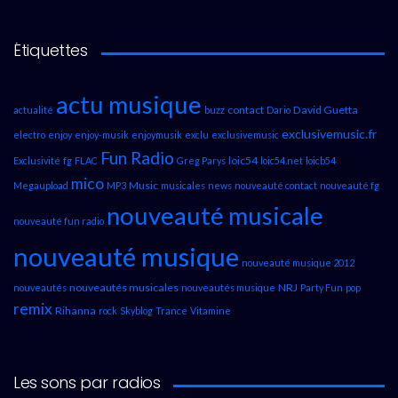
Étiquettes
actu musique
contact
David Guetta
actualité
buzz
Dario
exclusivemusic.fr
electro
enjoy
enjoy-musik
enjoymusik
exclu
exclusivemusic
Fun Radio
loic54
Exclusivité
fg
FLAC
Greg Parys
loic54.net
loicb54
mico
Music
Megaupload
MP3
musicales
news
nouveauté contact
nouveauté fg
nouveauté musicale
nouveauté fun radio
nouveauté musique
nouveauté musique 2012
nouveautés musicales
NRJ
nouveautés
nouveautés musique
Party Fun
pop
remix
Rihanna
rock
Skyblog
Trance
Vitamine
Les sons par radios