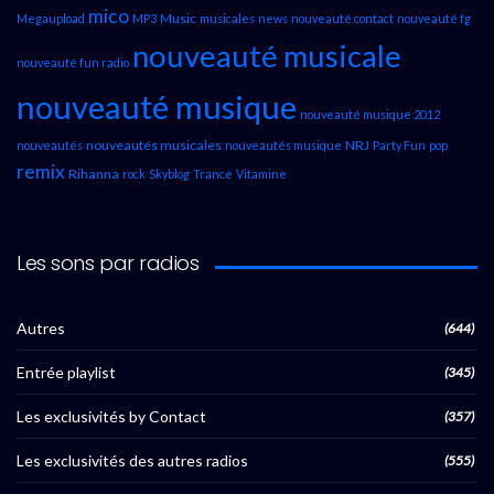
mico
Music
Megaupload
MP3
musicales
news
nouveauté contact
nouveauté fg
nouveauté musicale
nouveauté fun radio
nouveauté musique
nouveauté musique 2012
nouveautés musicales
NRJ
nouveautés
nouveautés musique
Party Fun
pop
remix
Rihanna
rock
Skyblog
Trance
Vitamine
Les sons par radios
Autres
(644)
Entrée playlist
(345)
Les exclusivités by Contact
(357)
Les exclusivités des autres radios
(555)