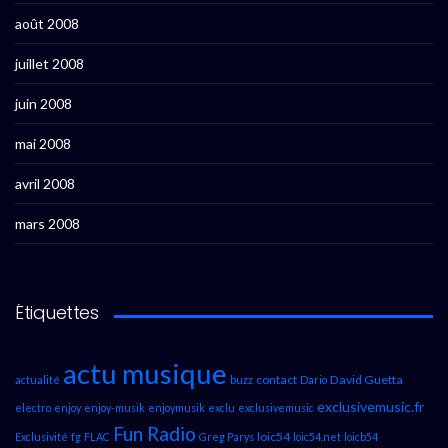
août 2008
juillet 2008
juin 2008
mai 2008
avril 2008
mars 2008
Étiquettes
actu musique
contact
David Guetta
actualité
buzz
Dario
exclusivemusic.fr
electro
enjoy
enjoy-musik
enjoymusik
exclu
exclusivemusic
Fun Radio
loic54
Exclusivité
fg
FLAC
Greg Parys
loic54.net
loicb54