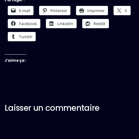
E-mail
Pinterest
Imprimer
X
Facebook
LinkedIn
Reddit
Tumblr
J’aime ça :
Laisser un commentaire