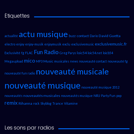
Étiquettes
actu musique
contact
David Guetta
actualité
buzz
Dario
exclusivemusic.fr
electro
enjoy
enjoy-musik
enjoymusik
exclu
exclusivemusic
Fun Radio
loic54
Exclusivité
fg
FLAC
Greg Parys
loic54.net
loicb54
mico
Music
Megaupload
MP3
musicales
news
nouveauté contact
nouveauté fg
nouveauté musicale
nouveauté fun radio
nouveauté musique
nouveauté musique 2012
nouveautés musicales
NRJ
nouveautés
nouveautés musique
Party Fun
pop
remix
Rihanna
rock
Skyblog
Trance
Vitamine
Les sons par radios